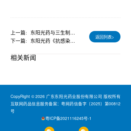
上一篇
东阳光药与三生制药
：
返回列表>
就苯磺酸克立福替尼开展合作
下一篇
东阳光药《抗感染药
：
物研发关键技术创新及产业
化》项目荣获广东省科技进步
一等奖！
相关新闻
CopyRight © 2026 广东东阳光药业股份有限公司 版权所有
互联网药品信息服务备案：粤网药信备字〔2025〕第00812
号
粤ICP备2021116245号-1