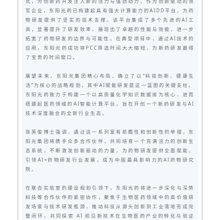
式，为创新药开发注入新的活力与强劲动力。作为创新驱动的领
军企业，东阳光药已构建起具有强大计算能力的AIDD平台，为药
物研发提供了坚实的技术支撑。该平台集成了多个先进的AI工
具，显著提升了研发效率，展现出了卓越的性能与效能，进一步
拓宽了药物研发的边界与可能性。在典型项目中，通过AI技术的
应用，东阳光药成功将PCC筛选时间大大缩短，为新药研发赢得
了宝贵的时间窗口。
展望未来，东阳光集团精心布局，确立了以“科技创新、健康生
活”为核心的战略规划，其中AI赋能研发是这一蓝图的关键支柱。
东阳光药致力于构建一个以高质量化学知识数据库为核心，进而
搭建起医药领域的AI智能计算平台，旨在开创一个新药研发与AI
技术深度融合的全新行业生态。
张英俊博士强调，通过这一系列富有前瞻性和创新性的举措，东
阳光集团将携手众多合作伙伴，共同培育一个充满活力的创新生
态系统，不断激发创新驱动的力量，为药物研发提供全面赋能，
引领AI+药物研发行业发展，成为中国最具影响力的AI药物研究
院。
在联合实验室的建设规划引领下，东阳光药将进一步深化与深势
科技等合作伙伴的紧密协作，聚焦于生物医药领域中的高价值研
发场景与技术研发瓶颈，推动科技从源头创新到工业落地形成完
整闭环，共同探索 AI 前沿新技术在生物医药产业的转化与验证