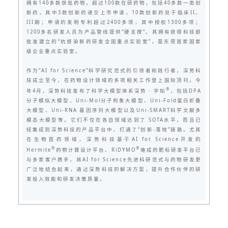
拥有140多款获批药物，超过100款在研药物，包括40多款一类创
新药，其中3款创新药递交上市申请，10款创新药处于临床II、
III期；申请的发明专利超过2400多项，其中授权1300多项；
1200多名研发人员为产品管线提供“硬支撑”。其拥有获得科技部
批准建立的“抗感染新药研发全国重点实验室”，是东莞首家国家
级企业重点实验室。
作为“AI for Science”科学研究范式的引领者和践行者，深势科
技成立至今，在药物设计领域的多项相关工作登上国际顶刊。今
®
年4月，深势科技发布了科学大模型体系深势 · 宇知
，包括DPA
分子模拟大模型、Uni-Mol分子构象大模型、Uni-Fold蛋白折叠
大模型、Uni-RNA 基因序列大模型以及Uni-SMART科学文献多
模态大模型等。它们不仅在各自领域达到了 SOTA水平，而且已
经集成到深势科技的产品平台中，打通了“创新-落地”链路。尤其
在生物医药领域，深势科技基于AI for Science开发的
®
®
Hermite
药物计算设计平台、RiDYMO
难成药靶标研发平台已
与多家客户携手，将AI for Science先进科研范式与药物研发更
广泛地结合起来，通过深势科技的解决方案，提升合作伙伴的研
发投入效能和研发决策质量。