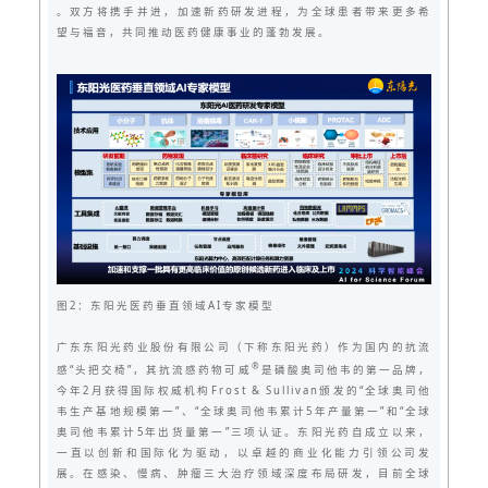
。双方将携手并进，加速新药研发进程，为全球患者带来更多希
望与福音，共同推动医药健康事业的蓬勃发展。
图2：东阳光医药垂直领域AI专家模型
广东东阳光药业股份有限公司（下称东阳光药）作为国内的抗流
®
感“头把交椅”，其抗流感药物可威
是磷酸奥司他韦的第一品牌，
今年2月获得国际权威机构Frost & Sullivan颁发的“全球奥司他
韦生产基地规模第一”、“全球奥司他韦累计5年产量第一”和“全球
奥司他韦累计5年出货量第一”三项认证。东阳光药自成立以来，
一直以创新和国际化为驱动，以卓越的商业化能力引领公司发
展。在感染、慢病、肿瘤三大治疗领域深度布局研发，目前全球