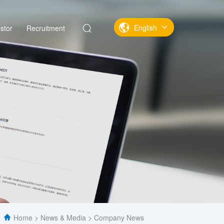
English
stor
Recruitment
中文
English
Home
News & Media
Company News