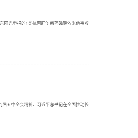
批准东阳光申报的1类抗丙肝创新药磷酸依米他韦胶
十九届五中全会精神、习近平总书记在全面推动长