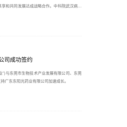
共享和共同发展达成战略合作。中科院武汉病毒
事长张寓帅，董事会轮值主席卢宇新，董事朱英
公司成功签约
药业”)与东莞市生物技术产业发展有限公司、东莞
支持广东东阳光药业有限公司加速成长。