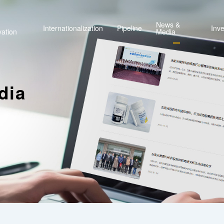
News &
Internationalization
Pipeline
Inve
vation
Media
dia