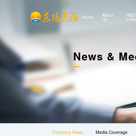
About
R&D
Home
Us
Inno
News & Me
Company News
Media Coverage