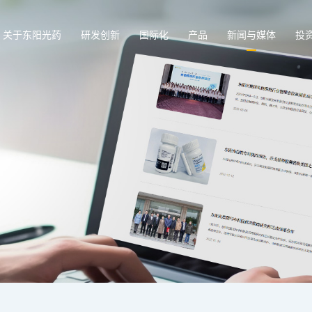
关于东阳光药
研发创新
国际化
产品
新闻与媒体
投