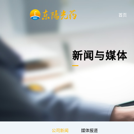
首页
新闻与媒体
公司新闻
媒体报道