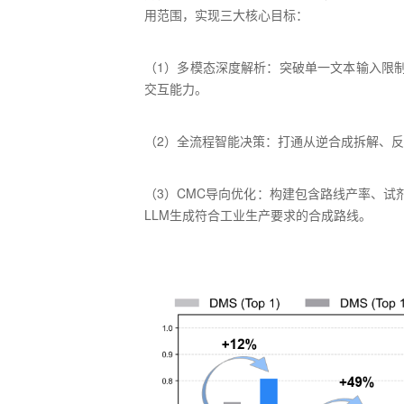
用范围，实现三大核心目标：
（1）多模态深度解析：突破单一文本输入限
交互能力。
（2）全流程智能决策：打通从逆合成拆解、
（3）CMC导向优化：构建包含路线产率、
LLM生成符合工业生产要求的合成路线。