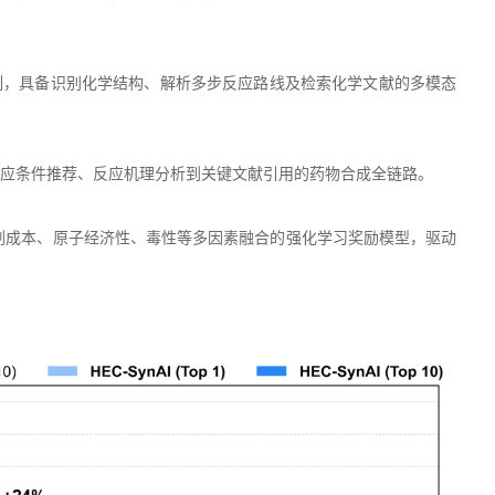
制，具备识别化学结构、解析多步反应路线及检索化学文献的多模态
反应条件推荐、反应机理分析到关键文献引用的药物合成全链路。
试剂成本、原子经济性、毒性等多因素融合的强化学习奖励模型，驱动